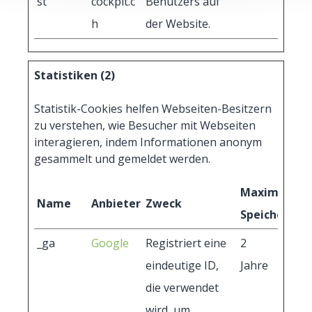
st
cockpit.c
Benutzers auf
h
der Website.
Statistiken (2)
Statistik-Cookies helfen Webseiten-Besitzern
zu verstehen, wie Besucher mit Webseiten
interagieren, indem Informationen anonym
gesammelt und gemeldet werden.
Maximale
Name
Anbieter
Zweck
Speicherdau
_ga
Google
Registriert eine
2
eindeutige ID,
Jahre
die verwendet
wird, um