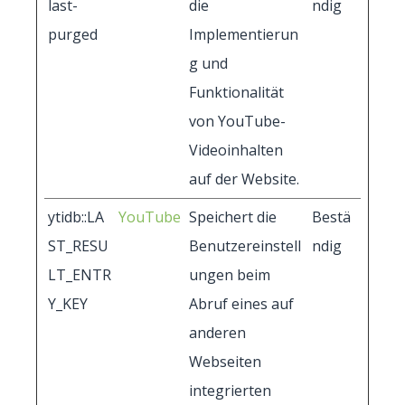
last-
die
ndig
purged
Implementierun
g und
Funktionalität
von YouTube-
Videoinhalten
auf der Website.
ytidb::LA
YouTube
Speichert die
Bestä
ST_RESU
Benutzereinstell
ndig
LT_ENTR
ungen beim
Y_KEY
Abruf eines auf
anderen
Webseiten
integrierten