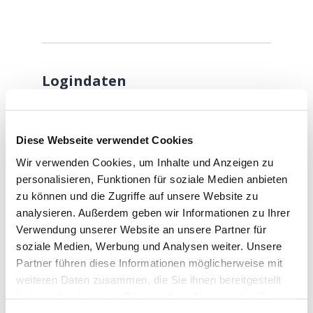
Logindaten
E-Mail
*
Diese Webseite verwendet Cookies
Wir verwenden Cookies, um Inhalte und Anzeigen zu
personalisieren, Funktionen für soziale Medien anbieten
Mit dem Absenden des Kontaktformulars
zu können und die Zugriffe auf unsere Website zu
analysieren. Außerdem geben wir Informationen zu Ihrer
gelangen Sie auf die Cockpit-Applikation,
Verwendung unserer Website an unsere Partner für
wo Sie ihr Passwort setzen, damit Sie
soziale Medien, Werbung und Analysen weiter. Unsere
jederzeit wieder einloggen können und
Partner führen diese Informationen möglicherweise mit
weiteren Daten zusammen, die Sie ihnen bereitgestellt
erklären sich damit einverstanden, dass
haben oder die sie im Rahmen Ihrer Nutzung der Dienste
Ihre Daten zur Bearbeitung Ihres
gesammelt haben.