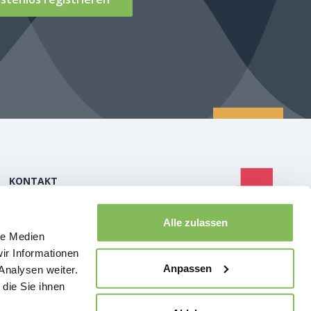
KONTAKT
info@service-excellence-cockpit.ch
Alle zulassen
+41 44 350 13 22
le Medien
ir Informationen
Anpassen
Analysen weiter.
die Sie ihnen