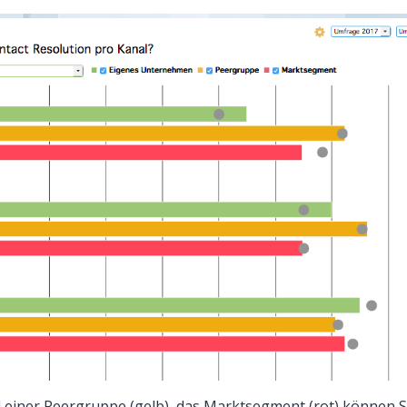
il einer Peergruppe (gelb), das Marktsegment (rot) können 