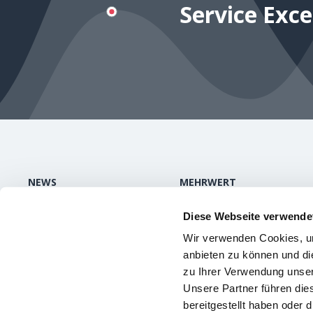
Service Exce
NEWS
MEHRWERT
Aktuelles
Mehrwert und Nutzen
Diese Webseite verwende
Publikationen /
Was Kunden sagen
Wir verwenden Cookies, um
Medien
Über uns
anbieten zu können und di
Videokanal
zu Ihrer Verwendung unser
Unsere Partner führen die
bereitgestellt haben oder