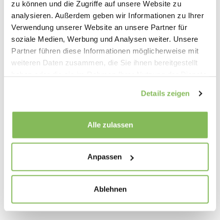
zu können und die Zugriffe auf unsere Website zu
Mit dem Absenden des Kontaktformulars
analysieren. Außerdem geben wir Informationen zu Ihrer
erklären Sie sich damit einverstanden, dass
Verwendung unserer Website an unsere Partner für
Ihre Daten zur Bearbeitung Ihres
soziale Medien, Werbung und Analysen weiter. Unsere
Partner führen diese Informationen möglicherweise mit
Anliegens verwendet werden (Weitere
weiteren Daten zusammen, die Sie ihnen bereitgestellt
Informationen und Widerrufshinweise
haben oder die sie im Rahmen Ihrer Nutzung der Dienste
finden Sie in der
Datenschutzerklärung).
gesammelt haben.
Details zeigen
Newsletter
Alle zulassen
Ja, ich möchte den Newsletter
erhalten
Anpassen
Ablehnen