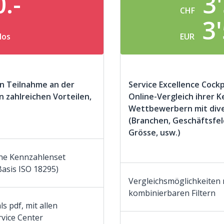
0.-
3
CHF
3'
los
EUR
en Teilnahme an der
Service Excellence Cockp
n zahlreichen Vorteilen,
Online-Vergleich ihrer K
Wettbewerbern mit dive
(Branchen, Geschäftsfel
Grösse, usw.)
ene Kennzahlenset
 Basis ISO 18295)
Vergleichsmöglichkeiten 
kombinierbaren Filtern
s pdf, mit allen
vice Center