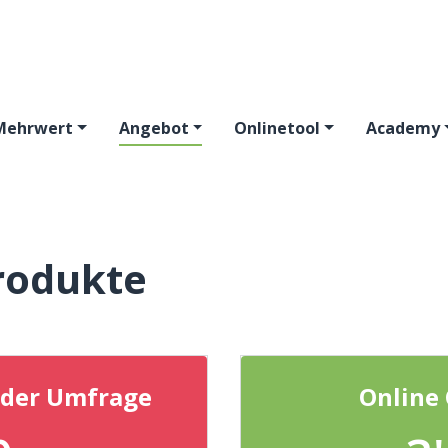
Mehrwert
Angebot
Onlinetool
Academy
rodukte
 der Umfrage
Online 