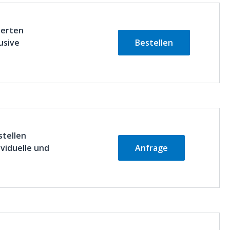
ierten
usive
Bestellen
stellen
ividuelle und
Anfrage