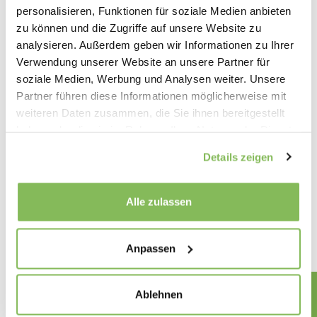
personalisieren, Funktionen für soziale Medien anbieten
Das Benchmarking
zu können und die Zugriffe auf unsere Website zu
analysieren. Außerdem geben wir Informationen zu Ihrer
Das strategische Führungsinstrument
Verwendung unserer Website an unsere Partner für
soziale Medien, Werbung und Analysen weiter. Unsere
Partner führen diese Informationen möglicherweise mit
Leitungslücken Transparent machen
weiteren Daten zusammen, die Sie ihnen bereitgestellt
haben oder die sie im Rahmen Ihrer Nutzung der Dienste
Vom Forschungsprojekt zum Manager Tool
gesammelt haben.
Details zeigen
Benchmarking mit Dialog KPIs
Alle zulassen
Anpassen
Ablehnen