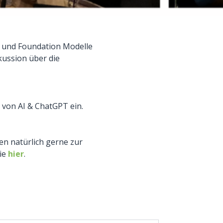
T und Foundation Modelle
kussion über die
t von AI & ChatGPT ein.
en natürlich gerne zur
Sie
hier
.