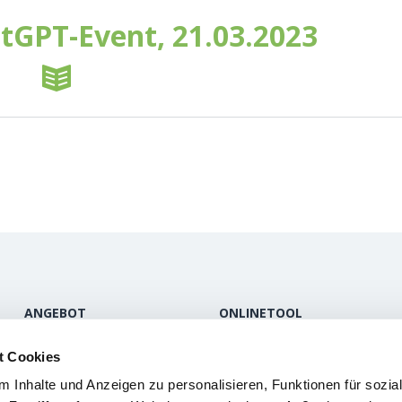
tGPT-Event, 21.03.2023
ANGEBOT
ONLINETOOL
Inhalt
Informationen
t Cookies
Funktionen
FAQ
 Inhalte und Anzeigen zu personalisieren, Funktionen für sozia
Produkte
Login