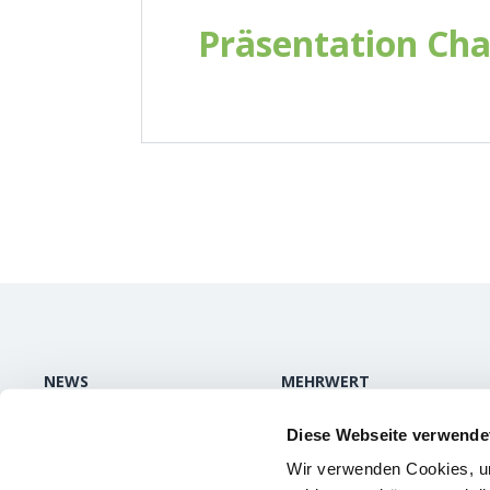
Präsentation Cha
NEWS
MEHRWERT
Aktuelles
Mehrwert und Nutzen
Diese Webseite verwende
Publikationen /
Was Kunden sagen
Wir verwenden Cookies, um
Medien
Über uns