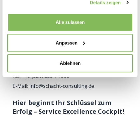
Details zeigen
Alle zulassen
Kontaktieren Sie uns, es lohnt sich!
Anpassen
Keplerstrasse 1
70771 Leinfelden-EchterdingenTel. +49 (151) 153
Ablehnen
74 308
Fax +49 (321) 253 74 308
E-Mail: info@schacht-consulting.de
Hier beginnt Ihr Schlüssel zum
Erfolg – Service Excellence Cockpit!