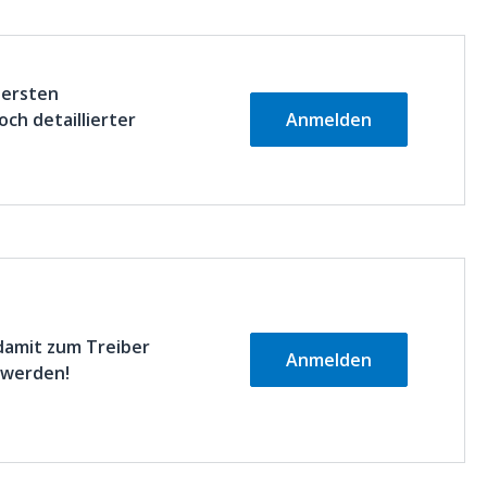
 ersten
ch detaillierter
Anmelden
 damit zum Treiber
Anmelden
 werden!