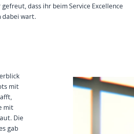
gefreut, dass ihr beim Service Excellence
 dabei wart.
erblick
ots mit
fft,
e mit
aut. Die
es gab