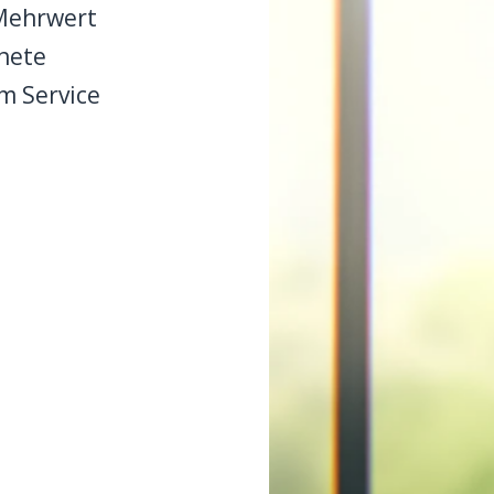
 Mehrwert
fnete
m Service