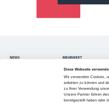
NEWS
MEHRWERT
Aktuelles
Mehrwert und Nutzen
Diese Webseite verwende
Publikationen /
Was Kunden sagen
Wir verwenden Cookies, um
Medien
Über uns
anbieten zu können und di
Videokanal
zu Ihrer Verwendung unser
Unsere Partner führen die
bereitgestellt haben oder