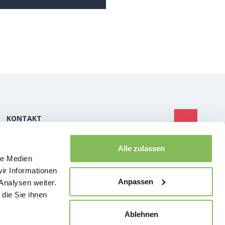
KONTAKT
info@service-excellence-cockpit.ch
Alle zulassen
+41 44 350 13 22
le Medien
ir Informationen
Anpassen
Analysen weiter.
die Sie ihnen
Ablehnen