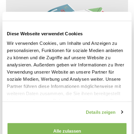
Diese Webseite verwendet Cookies
Wir verwenden Cookies, um Inhalte und Anzeigen zu
personalisieren, Funktionen für soziale Medien anbieten
zu können und die Zugriffe auf unsere Website zu
analysieren. Außerdem geben wir Informationen zu Ihrer
Verwendung unserer Website an unsere Partner für
soziale Medien, Werbung und Analysen weiter. Unsere
Treue Kundschaft kann man sich
Partner führen diese Informationen möglicherweise mit
schaffen
weiteren Daten zusammen, die Sie ihnen bereitgestellt
haben oder die sie im Rahmen Ihrer Nutzung der Dienste
Gute Loyalitätsprogramme tragen neben der
gesammelt haben.
Servicequalität zum Kundenerlebnis bei. Deshalb hat
Details zeigen
Forward Partners als Experte für CX die Swiss Loyalty
Awards in 2025 durchgeführt.
Alle zulassen